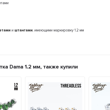
итами
етами
и
штангами
, имеющими маркировку 1.2 мм
ка Dama 1.2 мм, также купили