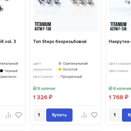
К vol. 3
Топ Steps безрезьбовой
Накрутка-
гинальный
Цвет
Оригинальный
Цвет украше
украшения:
Золотой
Черный
Цвет камня:
Хамелеон
Цвет камня:
Прозрачный
В наличии
В наличии
1 326
1 768
₽
₽
Купить
К