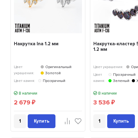
Накрутка Ina 1.2 мм
Накрутка-кластер 5
1.2 мм
Цвет
Оригинальный
Цвет украшения:
Ори
украшения:
Золотой
Цвет
Прозрачный
Цвет камня:
Прозрачный
камня:
Зеленый
В наличии
В наличии
2 679
3 536
₽
₽
Купить
Купить