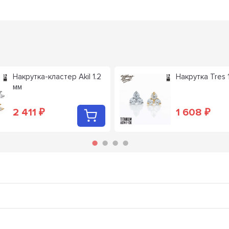
Накрутка-кластер Akil 1.2
Накрутка Tres 
мм
2 411
1 608
₽
₽