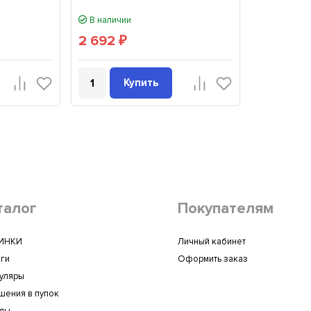
В наличии
2 692
₽
Купить
талог
Покупателям
ИНКИ
Личный кабинет
ги
Оформить заказ
уляры
шения в пупок