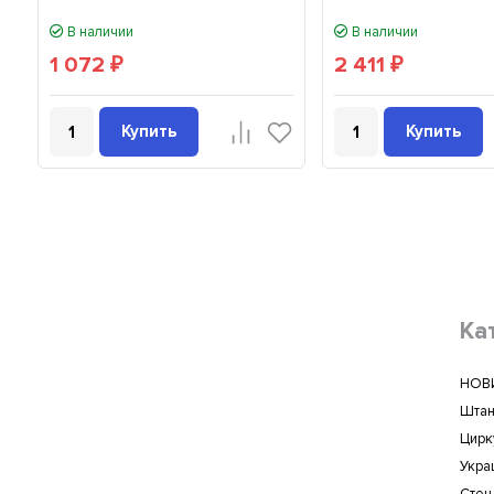
В наличии
В наличии
1 072
2 411
₽
₽
Купить
Купить
Ка
НОВ
Штан
Цирк
Укра