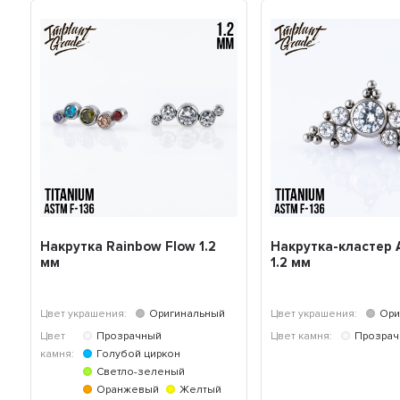
Накрутка Rainbow Flow 1.2
Накрутка-кластер 
мм
1.2 мм
Цвет украшения:
Оригинальный
Цвет украшения:
Ори
Цвет
Прозрачный
Цвет камня:
Прозра
камня:
Голубой циркон
Светло-зеленый
Оранжевый
Желтый