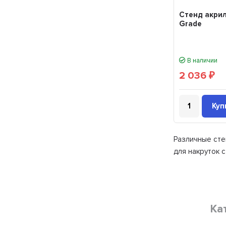
Стенд акрил
Grade
В наличии
2 036
₽
Куп
Различные стен
для накруток с
Ка