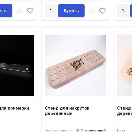
ить
Купить
для примерки
Стенд для накруток
Стенд 
деревянный
дерев
Цвет украшения:
Оригинальный
Цвет