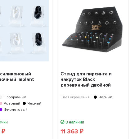
 силиконовый
Стенд для пирсинга и
вочный Implant
накруток Black
деревянный двойной
Прозрачный
Цвет украшения:
Черный
Розовый
Черный
Фиолетовый
ичии
В наличии
8
11 363
₽
₽