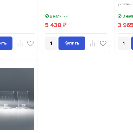
украшен
В наличии
В нал
5 438
3 96
₽
ить
Купить