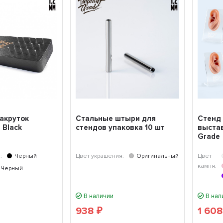
акруток
Стальные штыри для
Стенд
 Black
стендов упаковка 10 шт
выста
Grade
:
Черный
Цвет украшения:
Оригинальный
Цвет
камня:
Черный
В наличии
В нал
938
1 60
₽