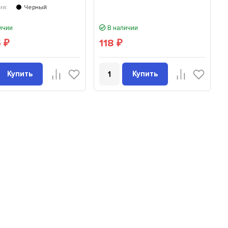
ия:
Черный
ичии
В наличии
5
118
₽
₽
Купить
Купить