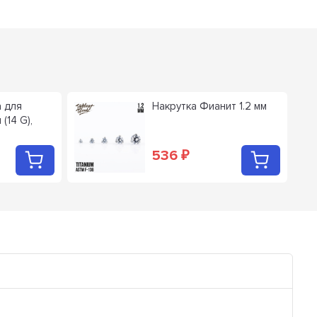
 для
Накрутка Фианит 1.2 мм
 (14 G),
536
₽