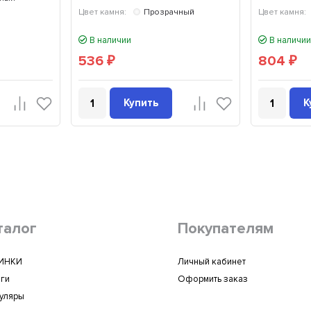
Цвет камня:
Прозрачный
Цвет камня:
В наличии
В наличии
536
804
₽
₽
Купить
К
талог
Покупателям
ИНКИ
Личный кабинет
ги
Оформить заказ
уляры