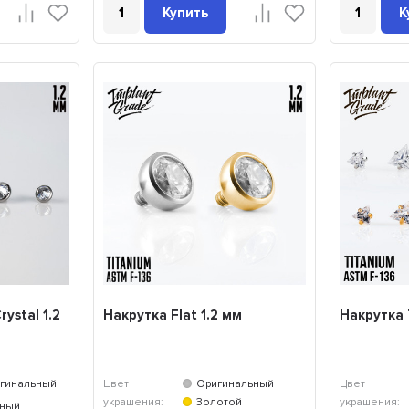
Купить
К
ystal 1.2
Накрутка Flat 1.2 мм
Накрутка T
гинальный
Цвет
Оригинальный
Цвет
украшения:
Золотой
украшения:
чный