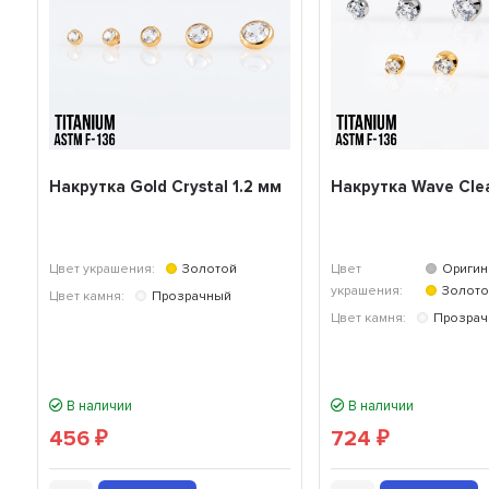
Накрутка Gold Crystal 1.2 мм
Накрутка Wave Clea
Цвет украшения:
Золотой
Цвет
Оригин
украшения:
Золото
Цвет камня:
Прозрачный
Цвет камня:
Прозра
В наличии
В наличии
456
724
₽
₽