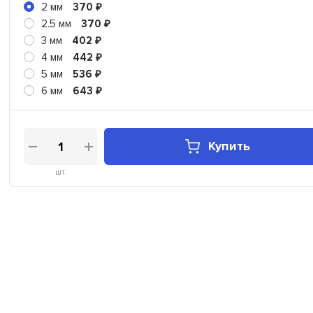
2 мм
370
₽
2.5 мм
370
₽
3 мм
402
₽
4 мм
442
₽
5 мм
536
₽
6 мм
643
₽
Купить
шт.