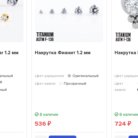
r 1.2 мм
Накрутка Фианит 1.2 мм
Накрутка 
альный
Цвет украшения:
Оригинальный
Цвет украше
й
Цвет камня:
Прозрачный
Цвет
чный
камня:
В наличии
В наличии
536
724
₽
₽