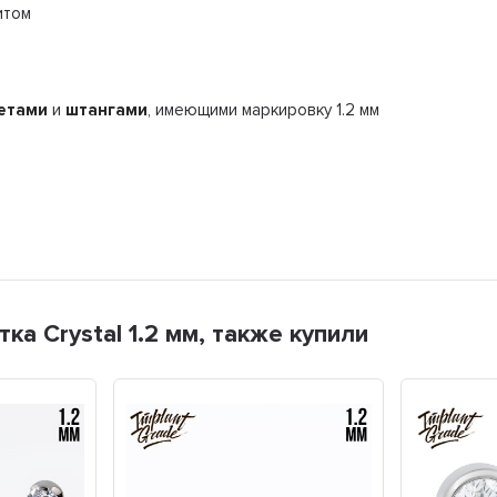
итом
етами
и
штангами
, имеющими маркировку 1.2 мм
а Crystal 1.2 мм, также купили