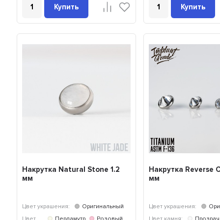
Купить
Купить
Накрутка Natural Stone 1.2
Накрутка Reverse Cr
мм
мм
Цвет украшения:
Оригинальный
Цвет украшения:
Ори
Цвет
Перламутр
Розовый
Цвет камня:
Прозра