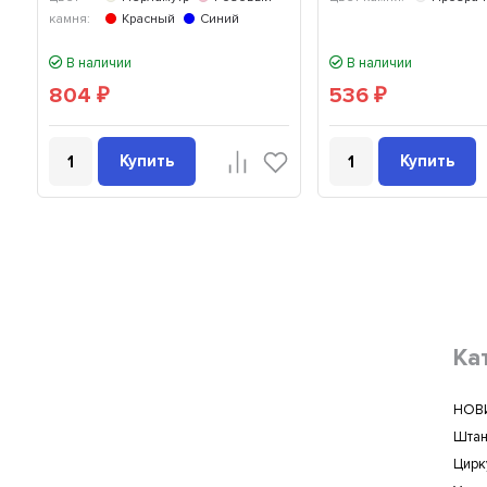
камня:
Красный
Синий
В наличии
В наличии
804
536
₽
₽
Купить
Купить
Ка
НОВ
Штан
Цирк