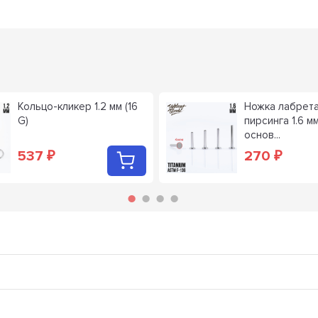
Кольцо-кликер 1.2 мм (16
Ножка лабрета
G)
пирсинга 1.6 мм
основ...
537
270
₽
₽