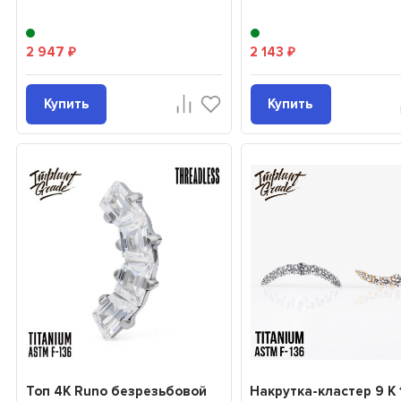
2 947
2 143
₽
₽
Купить
Купить
Топ 4К Runo безрезьбовой
Накрутка-кластер 9 K 