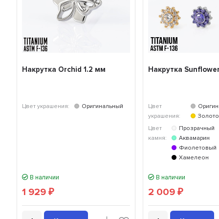
Накрутка Orchid 1.2 мм
Накрутка Sunflower
Цвет украшения:
Оригинальный
Цвет
Оригин
украшения:
Золото
Цвет
Прозрачный
камня:
Аквамарин
Фиолетовый
Хамелеон
В наличии
В наличии
1 929
2 009
₽
₽