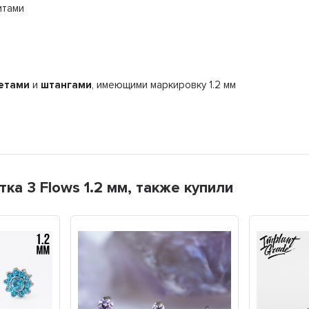
итами
етами
и
штангами
, имеющими маркировку 1.2 мм
ка 3 Flows 1.2 мм, также купили