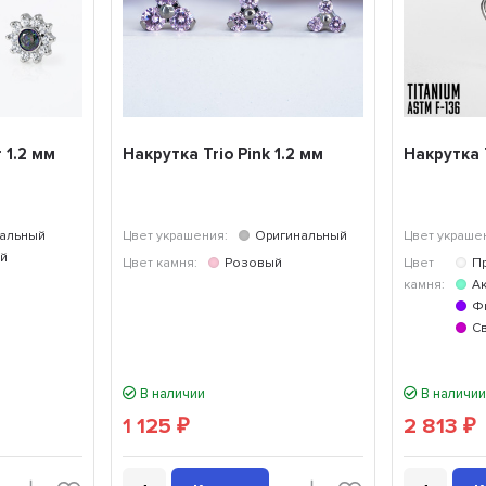
 1.2 мм
Накрутка Trio Pink 1.2 мм
Накрутка T
альный
Цвет украшения:
Оригинальный
Цвет украше
й
Цвет камня:
Розовый
Цвет
П
камня:
А
Ф
С
В наличии
В наличии
1 125
2 813
₽
₽