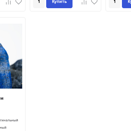
Купить
К
мм
гинальный
чный