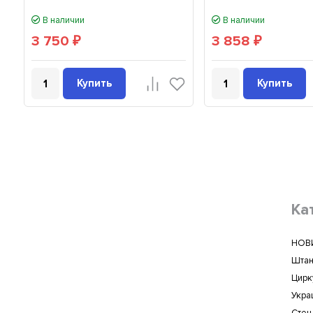
В наличии
В наличии
3 750
3 858
₽
₽
Купить
Купить
Ка
НОВ
Штан
Цирк
Укра