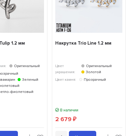
ulip 1.2 мм
Накрутка Trio Line 1.2 мм
ния:
Оригинальный
Цвет
Оригинальный
украшения:
Золотой
розрачный
квамарин
Зеленый
Цвет камня:
Прозрачный
иолетовый
ветло-фиолетовый
В наличии
2 679
₽