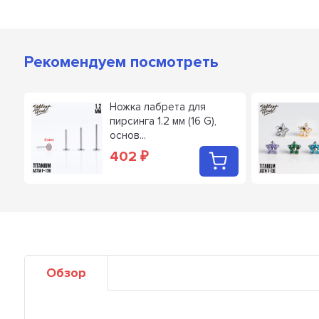
Рекомендуем посмотреть
.2
Ножка лабрета для
пирсинга 1.2 мм (16 G),
основ...
402
₽
Обзор