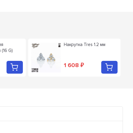
ля
Накрутка Tres 1.2 мм
 (16 G)
1 608
₽