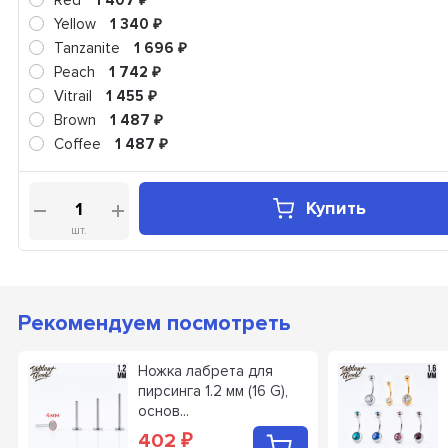
Red
1 407
Yellow
1 340
₽
Tanzanite
1 696
₽
Peach
1 742
₽
Vitrail
1 455
₽
Brown
1 487
₽
Coffee
1 487
₽
Купить
шт.
Рекомендуем посмотреть
Ножка лабрета для
пирсинга 1.2 мм (16 G),
основ...
402
₽