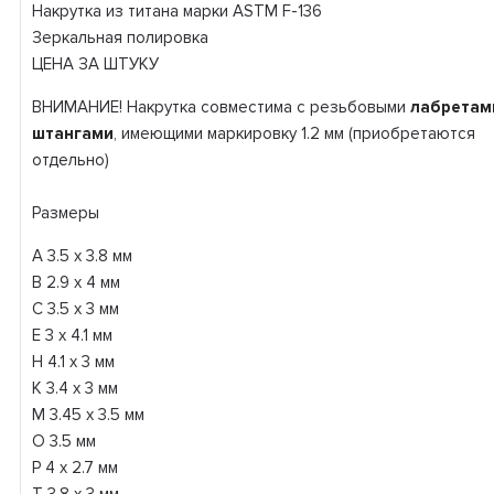
Накрутка из титана марки ASTM F-136
Зеркальная полировка
ЦЕНА ЗА ШТУКУ
ВНИМАНИЕ! Накрутка совместима с резьбовыми
лабретам
штангами
, имеющими маркировку 1.2 мм (приобретаются
отдельно)
Размеры
А 3.5 х 3.8 мм
B 2.9 x 4 мм
С 3.5 х 3 мм
E 3 x 4.1 мм
H 4.1 x 3 мм
K 3.4 x 3 мм
M 3.45 х 3.5 мм
O 3.5 мм
P 4 x 2.7 мм