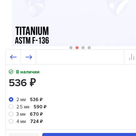
В наличии
536
₽
2 мм
536
₽
2.5 мм
590
₽
3 мм
670
₽
4 мм
724
₽