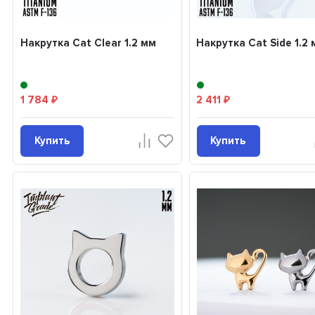
Накрутка Cat Clear 1.2 мм
Накрутка Cat Side 1.2
1 784
2 411
₽
₽
Купить
Купить